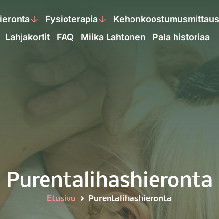
ieronta
Fysioterapia
Kehonkoostumusmittaus
Lahjakortit
FAQ
Miika Lahtonen
Pala historiaa
Purentalihashieronta
Etusivu
Purentalihashieronta