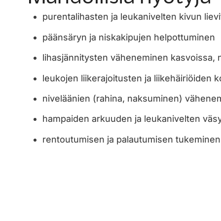
purentalihasten ja leukanivelten kivun liev
päänsäryn ja niskakipujen helpottuminen
lihasjännitysten väheneminen kasvoissa, n
leukojen liikerajoitusten ja liikehäiriöiden
niveläänien (rahina, naksuminen) vähene
hampaiden arkuuden ja leukanivelten väs
rentoutumisen ja palautumisen tukeminen