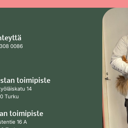
hteyttä
308 0086
stan toimipiste
työläiskatu 14
0 Turku
an toimipiste
stentie 16 A