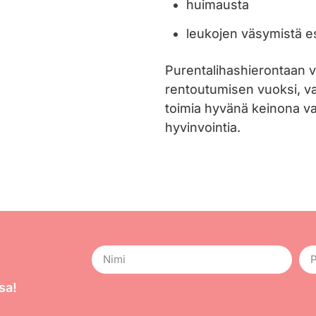
huimausta
leukojen väsymistä e
Purentalihashierontaan vo
rentoutumisen vuoksi, vaik
toimia hyvänä keinona vap
hyvinvointia.
sa!