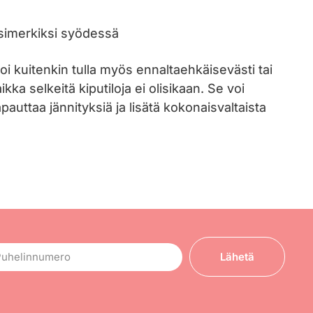
simerkiksi syödessä
i kuitenkin tulla myös ennaltaehkäisevästi tai
ka selkeitä kiputiloja ei olisikaan. Se voi
auttaa jännityksiä ja lisätä kokonaisvaltaista
Lähetä