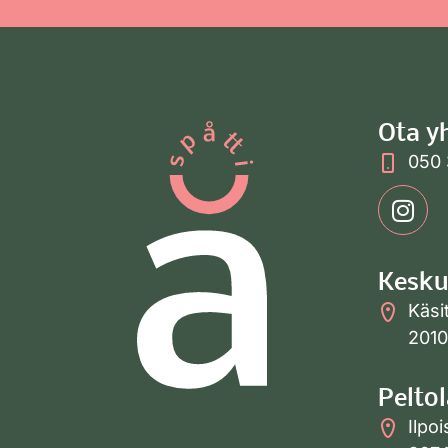
Ota y
050 
Kesku
Käsi
2010
Peltol
Ilpoi