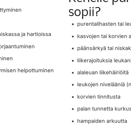
sopii?
ittyminen
purentalihasten tai l
iskassa ja hartioissa
kasvojen tai korvien 
 korjaantuminen
päänsärkyä tai niskak
minen
liikerajoituksia leuka
ymisen helpottuminen
alaleuan liikehäiriöitä
leukojen nivelääniä (
korvien tinnitusta
palan tunnetta kurku
hampaiden arkuutta