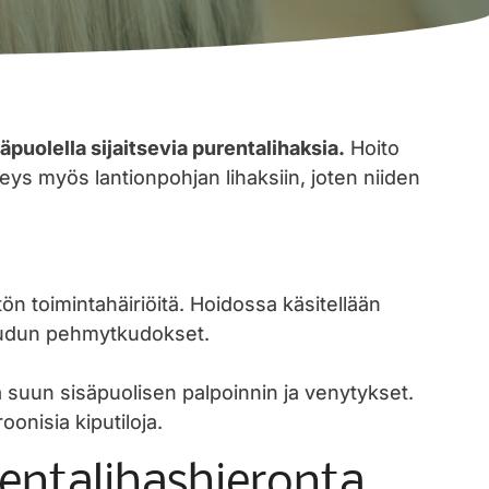
puolella sijaitsevia purentalihaksia.
Hoito
hteys myös lantionpohjan lihaksiin, joten niiden
n toimintahäiriöitä. Hoidossa käsitellään
seudun pehmytkudokset.
ssa suun sisäpuolisen palpoinnin ja venytykset.
oonisia kiputiloja.
rentalihashieronta