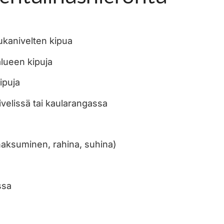
eukanivelten kipua
alueen kipuja
ipuja
nivelissä tai kaularangassa
naksuminen, rahina, suhina)
ssa