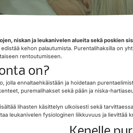
jen, niskan ja leukanivelen alueita sekä poskien sisä
 ja edistää kehon palautumista. Purentalihaksilla on y
altaiseen rentoutumiseen.
ronta on?
 jolla ennaltaehkäistään ja hoidetaan purentaelimistö
rakenteet, puremalihakset sekä pään ja niska-hartia
sisältää lihasten käsittelyn ulkoisesti sekä tarvittae
a leukanivelen fysiologinen liikkuvuus ja lievittää kr
Kenelle pu