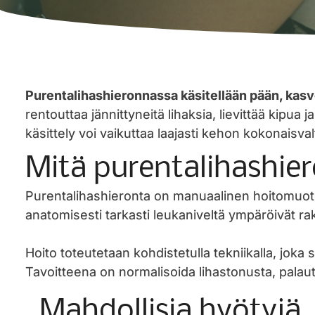
Purentalihashieronnassa käsitellään pään, kasvo
rentouttaa jännittyneitä lihaksia, lievittää kipua
käsittely voi vaikuttaa laajasti kehon kokonaisv
Mitä purentalihashie
Purentalihashieronta on manuaalinen hoitomuoto,
anatomisesti tarkasti leukaniveltä ympäröivät 
Hoito toteutetaan kohdistetulla tekniikalla, joka 
Tavoitteena on normalisoida lihastonusta, palautta
Mahdollisia hyötyjä